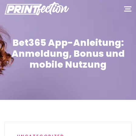
Bet365 App-Anleitung:
Anmeldung, Bonus und
mobile Nutzung