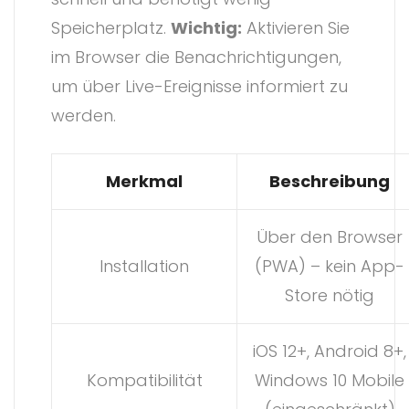
Speicherplatz.
Wichtig:
Aktivieren Sie
im Browser die Benachrichtigungen,
um über Live-Ereignisse informiert zu
werden.
Merkmal
Beschreibung
Über den Browser
Installation
(PWA) – kein App-
Store nötig
iOS 12+, Android 8+,
Kompatibilität
Windows 10 Mobile