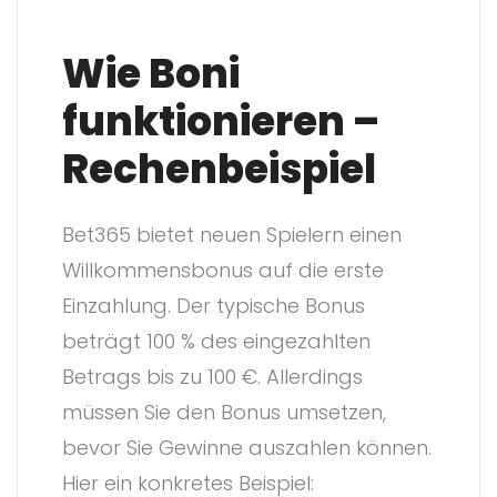
Wie Boni
funktionieren –
Rechenbeispiel
Bet365 bietet neuen Spielern einen
Willkommensbonus auf die erste
Einzahlung. Der typische Bonus
beträgt 100 % des eingezahlten
Betrags bis zu 100 €. Allerdings
müssen Sie den Bonus umsetzen,
bevor Sie Gewinne auszahlen können.
Hier ein konkretes Beispiel: