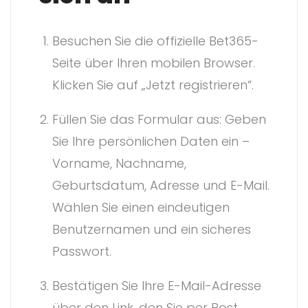
Besuchen Sie die offizielle Bet365-
Seite über Ihren mobilen Browser.
Klicken Sie auf „Jetzt registrieren“.
Füllen Sie das Formular aus: Geben
Sie Ihre persönlichen Daten ein –
Vorname, Nachname,
Geburtsdatum, Adresse und E-Mail.
Wählen Sie einen eindeutigen
Benutzernamen und ein sicheres
Passwort.
Bestätigen Sie Ihre E-Mail-Adresse
über den Link, den Sie per Post