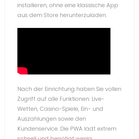
installieren, ohne eine klassische App
aus dem Store herunterzuladen.
Nach der Einrichtung haben Sie vollen
Zugriff auf alle Funktionen: Live-
Wetten, Casino-Spiele, Ein- und
Auszahlungen sowie den
Kundenservice. Die PWA lädt extrem
schnell und benötigt wenig