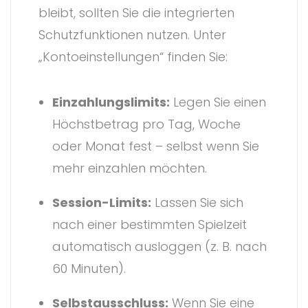
bleibt, sollten Sie die integrierten
Schutzfunktionen nutzen. Unter
„Kontoeinstellungen“ finden Sie:
Einzahlungslimits:
Legen Sie einen
Höchstbetrag pro Tag, Woche
oder Monat fest – selbst wenn Sie
mehr einzahlen möchten.
Session-Limits:
Lassen Sie sich
nach einer bestimmten Spielzeit
automatisch ausloggen (z. B. nach
60 Minuten).
Selbstausschluss:
Wenn Sie eine